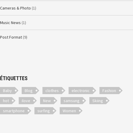
Cameras & Photo
(1)
Music News
(1)
Post Format
(9)
ÉTIQUETTES
Baby
Blog
clothes
electronic
Fashion
hot
ilove
New
samsung
Skiing
smartphone
surfing
Women