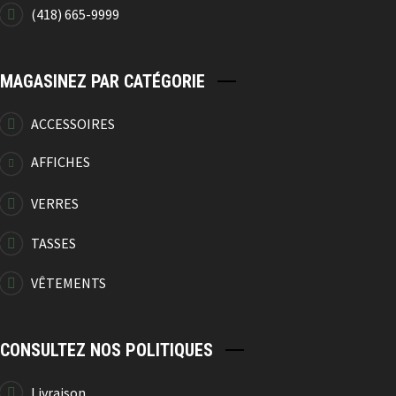
(418) 665-9999
Coussin Camping
20.99
$
MAGASINEZ PAR CATÉGORIE
ACCESSOIRES
AFFICHES
Coussin Camping
VERRES
20.99
$
TASSES
VÊTEMENTS
Cadre À Clé Chalet
CONSULTEZ NOS POLITIQUES
24.99
$
Livraison