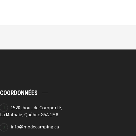
Coussin Camping
20.99
$
COORDONNÉES
Coussin Camping
20.99
$
1520, boul. de Comporté,
La Malbaie, Québec G5A 1M8
info@modecamping.ca