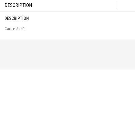
DESCRIPTION
DESCRIPTION
Cadre à clé
Vous pourriez aussi aimer :
Décapsuleur Camping
24.99
$