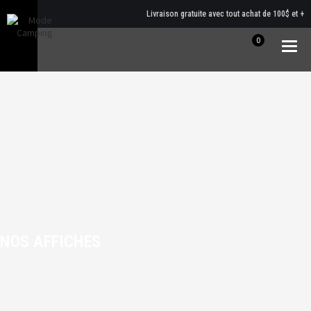
Livraison gratuite avec tout achat de 100$ et +
0
Togg
navig
NOS AFFICHES