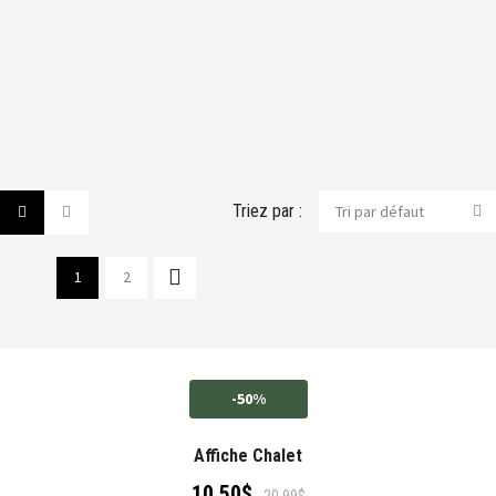
Triez par :
Tri par défaut
1
2
-50%
Affiche Chalet
10.50
$
20.99
$