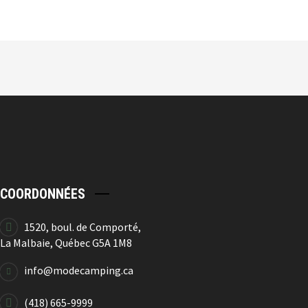
Décapsuleur Plein Air
24.99
$
COORDONNÉES
Décapsuleur Camping
24.99
$
1520, boul. de Comporté,
La Malbaie, Québec G5A 1M8
info@modecamping.ca
(418) 665-9999