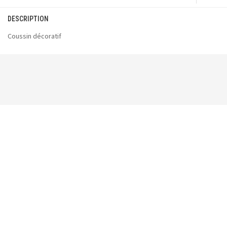
DESCRIPTION
Coussin décoratif
Vous pourriez aussi aimer :
Sac Fourre-Tout Camping
24.99
$