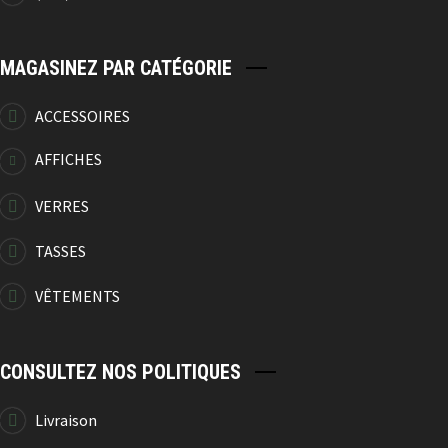
Coussin Chalet
20.99
$
MAGASINEZ PAR CATÉGORIE
ACCESSOIRES
AFFICHES
Cadre À Clé Chalet
VERRES
24.99
$
TASSES
VÊTEMENTS
Cadre À Clé Camping
CONSULTEZ NOS POLITIQUES
11.99
$
Livraison