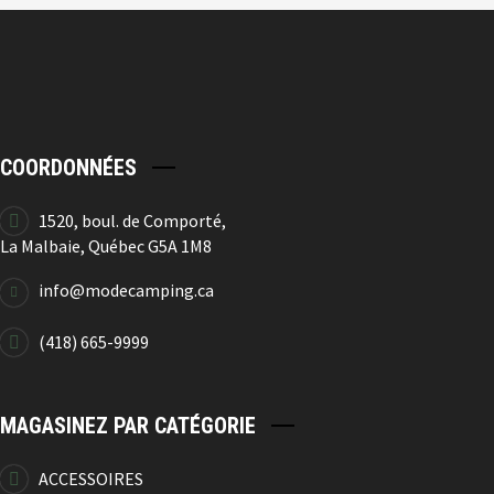
Verre Isotherme
19.99
$
COORDONNÉES
Tasse De Camping
1520, boul. de Comporté,
12.99
$
La Malbaie, Québec G5A 1M8
info@modecamping.ca
(418) 665-9999
Tasse De Camping
MAGASINEZ PAR CATÉGORIE
12.99
$
ACCESSOIRES