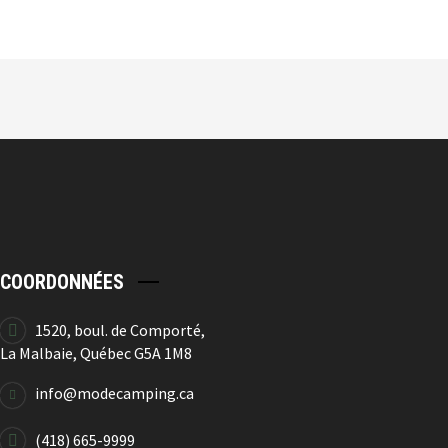
3.50
$
14.99
$
-77%
Verre À Vin
3.50
$
14.99
$
COORDONNÉES
-77%
1520, boul. de Comporté,
La Malbaie, Québec G5A 1M8
Verre À Vin
info@modecamping.ca
3.50
$
14.99
$
(418) 665-9999