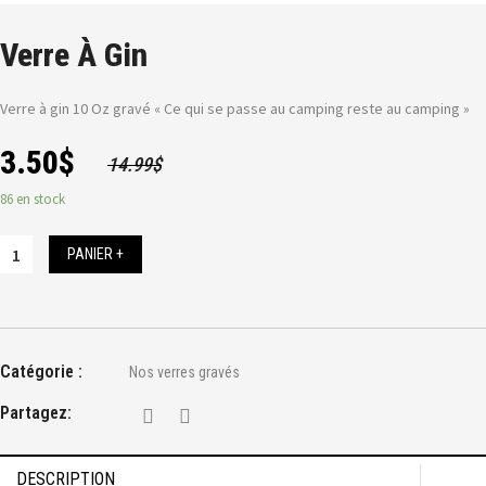
Verre À Gin
Verre à gin 10 Oz gravé « Ce qui se passe au camping reste au camping »
3.50
$
14.99
$
86 en stock
PANIER +
Catégorie :
Nos verres gravés
Partagez:
DESCRIPTION