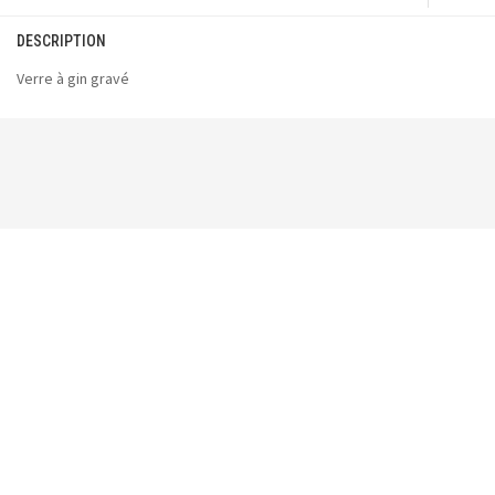
DESCRIPTION
Verre à gin gravé
Vous pourriez aussi aimer :
-77%
Pot Masson