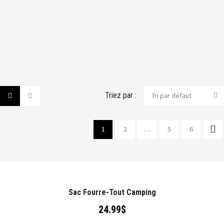
Triez par :
Tri par défaut
1
2
…
5
6
Sac Fourre-Tout Camping
24.99
$