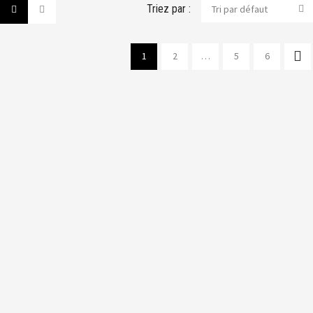
Triez par :
Tri par défaut
1
2
…
5
6