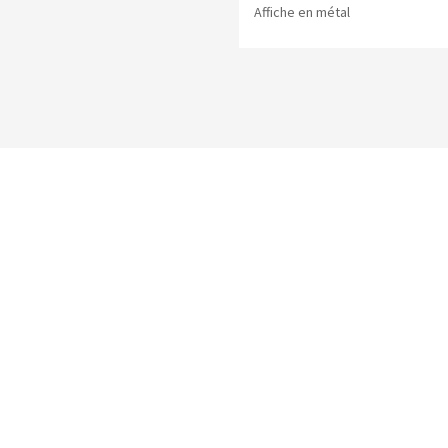
Affiche en métal
Vous pourriez aussi aimer :
-50%
Affiche Chalet
10.50
$
20.99
$