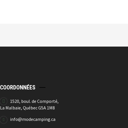
10.50
$
20.99
$
-50%
Affiche Camping
10.50
$
20.99
$
COORDONNÉES
-50%
1520, boul. de Comporté,
La Malbaie, Québec G5A 1M8
Affiche Chalet
info@modecamping.ca