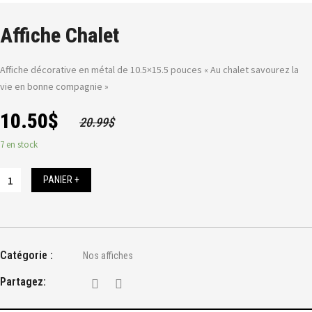
Affiche Chalet
Affiche décorative en métal de 10.5×15.5 pouces « Au chalet savourez la
vie en bonne compagnie »
10.50
$
20.99
$
7 en stock
PANIER +
Catégorie :
Nos affiches
Partagez: