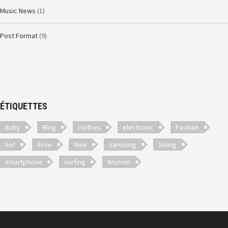
Music News
(1)
Post Format
(9)
ÉTIQUETTES
Baby
Blog
clothes
electronic
Fashion
hot
ilove
New
samsung
Skiing
smartphone
surfing
Women