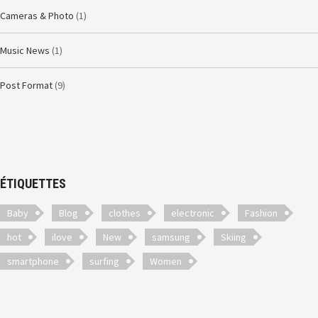
Cameras & Photo
(1)
Music News
(1)
Post Format
(9)
ÉTIQUETTES
Baby
Blog
clothes
electronic
Fashion
hot
ilove
New
samsung
Skiing
smartphone
surfing
Women